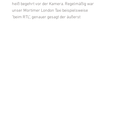
heiß begehrt vor der Kamera. Regelmäßig war
unser Mortimer London Taxi beispielsweise
"beim RTL", genauer gesagt der äußerst
beliebten Tanzshow
"Let's Dance"
, im Einsatz.
Hoffentlich kann er auch im Berliner Raum
nahtlos an seine Karriere anknüpfen. Hier sieht
man ihn in vollem Glanz mit Model
Cheyenne
Ochsenknecht
als Fahrgast:
Let's Dance!